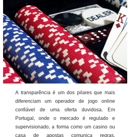
A transparência é um dos pilares que mais
diferenciam um operador de jogo online
confiável de uma oferta duvidosa. Em
Portugal, onde o mercado é regulado e
supervisionado, a forma como um casino ou
casa de apostas comunica regras,